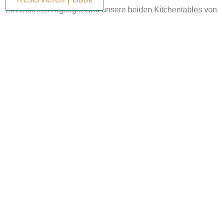
Ein weiteres Highlight sind unsere beiden Kitchentables von
denen Sie exklusiv einen Einblick in unsere offene Küche
bekommen. Diese bieten für jeweils bis zu 7 Personen Platz
und können telefonisch reserviert werden.